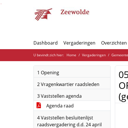
Ga naar de inhoud van deze pagina
Ga naar het zoeken
Ga naar het menu
Dashboard
Vergaderingen
Overzichten
U bevindt zich hier:
Home
Vergaderingen
Gemeenter
0
1 Opening
OF
2 Vragenkwartier raadsleden
(g
3 Vaststellen agenda
Agenda raad
4 Vaststellen besluitenlijst
raadsvergadering d.d. 24 april