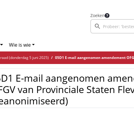
Zoeken
Wie is wie
aad (donderdag 5 juni 2025)
05D1 E-mail aangenomen amendement OFGV van Provinciale Staten F
5D1 E-mail aangenomen ame
GV van Provinciale Staten Fle
eanonimiseerd)