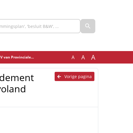
A
A
A
levoland (geanonimiseerd)
ndement
Vorige pagina
voland