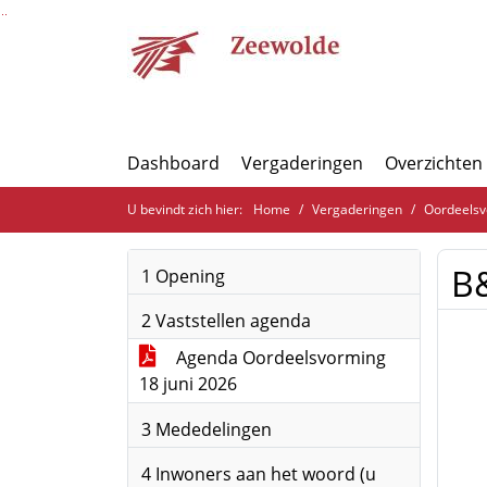
Ga naar de inhoud van deze pagina
Ga naar het zoeken
Ga naar het menu
Dashboard
Vergaderingen
Overzichten
U bevindt zich hier:
Home
Vergaderingen
Oordeelsv
B&
1 Opening
2 Vaststellen agenda
Agenda Oordeelsvorming
18 juni 2026
3 Mededelingen
4 Inwoners aan het woord (u