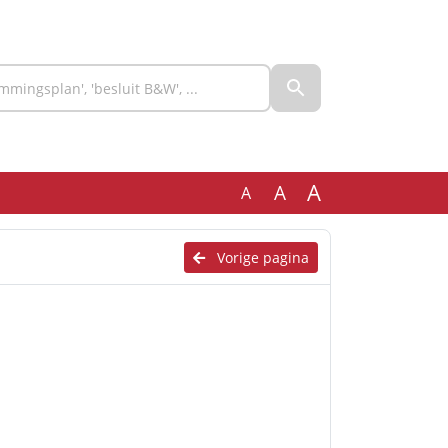
A
A
A
Vorige pagina