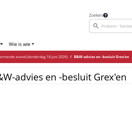
Zoeken
Wie is wie
ormende avond (donderdag 18 juni 2026)
B&W-advies en -besluit Grex'en
W-advies en -besluit Grex'en