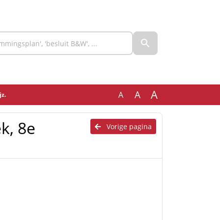
A
A
A
z.
k, 8e
Vorige pagina