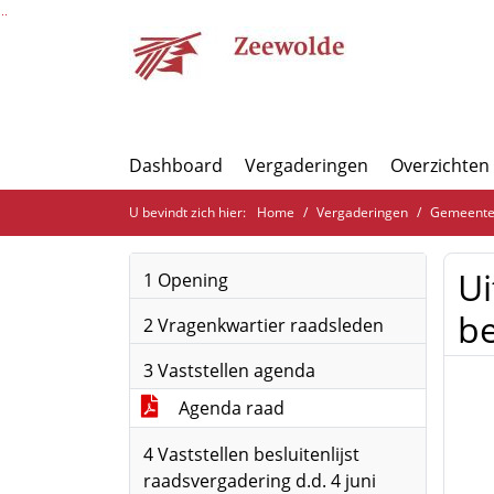
Ga naar de inhoud van deze pagina
Ga naar het zoeken
Ga naar het menu
Dashboard
Vergaderingen
Overzichten
U bevindt zich hier:
Home
Vergaderingen
Gemeenter
Ui
1 Opening
be
2 Vragenkwartier raadsleden
3 Vaststellen agenda
Agenda raad
4 Vaststellen besluitenlijst
raadsvergadering d.d. 4 juni