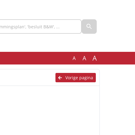
A
A
A
Vorige pagina