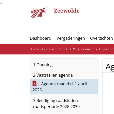
Ga naar de inhoud van deze pagina
Ga naar het zoeken
Ga naar het menu
Dashboard
Vergaderingen
Overzichten
U bevindt zich hier:
Home
Vergaderingen
Gemeenter
Ag
1 Opening
2 Vaststellen agenda
Agenda raad d.d. 1 april
2026
3 Beëdiging raadsleden
raadsperiode 2026-2030