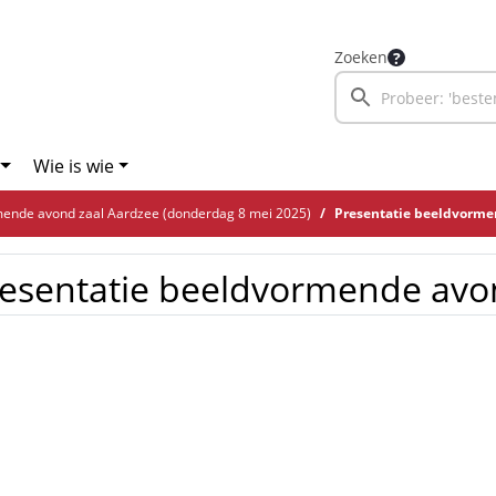
Zoeken
Wie is wie
ende avond zaal Aardzee (donderdag 8 mei 2025)
Presentatie beeldvorm
resentatie beeldvormende av