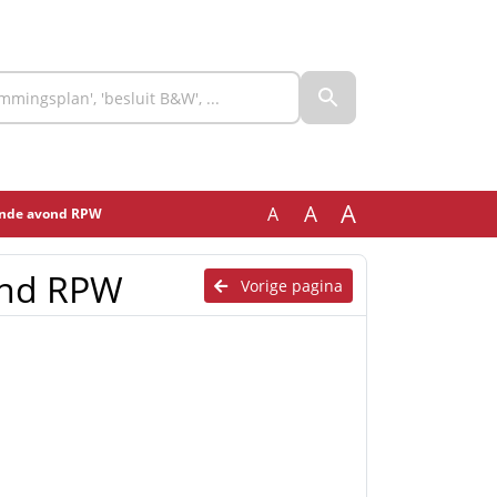
A
A
A
ende avond RPW
ond RPW
Vorige pagina