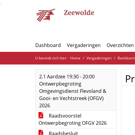
Ga naar de inhoud van deze pagina
Ga naar het zoeken
Ga naar het menu
Dashboard
Vergaderingen
Overzichten
U bevindt zich hier:
Home
Vergaderingen
Beeldvorm
P
2.1 Aardzee 19:30 - 20:00
Ontwerpbegroting
Omgevingsdienst Flevoland &
Gooi- en Vechtstreek (OFGV)
2026
Raadsvoorstel
Ontwerpbegroting OFGV 2026
Raadsbesluit