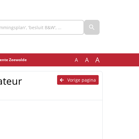
A
A
A
eente Zeewolde
ateur
Vorige pagina