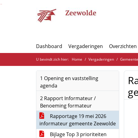
Ga naar de inhoud van deze pagina
Ga naar het zoeken
Ga naar het menu
Dashboard
Vergaderingen
Overzichten
U bevindt zich hier:
Home
Vergaderingen
Gemeenter
Ra
1 Opening en vaststelling
agenda
g
2 Rapport Informateur /
Benoeming formateur
Rapportage 19 mei 2026
informateur gemeente Zeewolde
Bijlage Top 3 prioriteiten