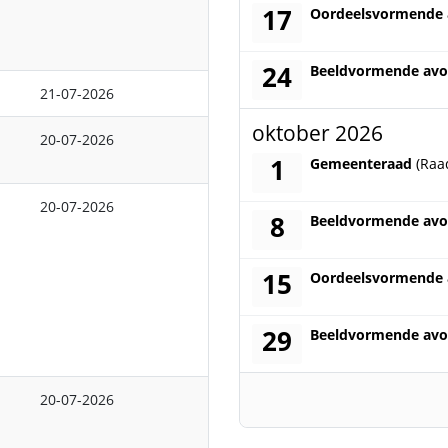
17
donderdag 17 septem
Oordeelsvormende
24
donderdag 24 septem
Beeldvormende av
21-07-2026
oktober 2026
20-07-2026
1
donderdag 1 oktober
Gemeenteraad
(Raa
20-07-2026
8
donderdag 8 oktober
Beeldvormende av
15
donderdag 15 oktobe
Oordeelsvormende
29
donderdag 29 oktobe
Beeldvormende av
20-07-2026