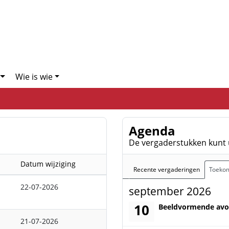
Wie is wie
Agenda
De vergaderstukken kunt 
Datum wijziging
Recente vergaderingen
Toekom
22-07-2026
september 2026
10
donderdag 10 septem
Beeldvormende av
21-07-2026