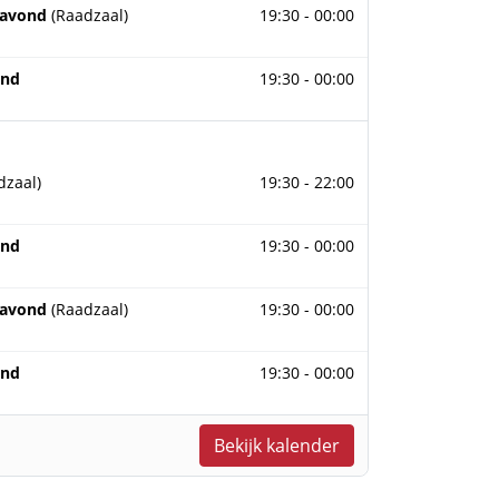
ber 2026
 avond
(Raadzaal)
19:30 - 00:00
ber 2026
ond
19:30 - 00:00
 2026
dzaal)
19:30 - 22:00
 2026
ond
19:30 - 00:00
r 2026
 avond
(Raadzaal)
19:30 - 00:00
r 2026
ond
19:30 - 00:00
Bekijk kalender