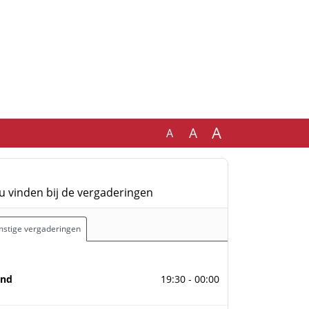
A
A
A
u vinden bij de vergaderingen
stige vergaderingen
ber 2026
ond
19:30 - 00:00