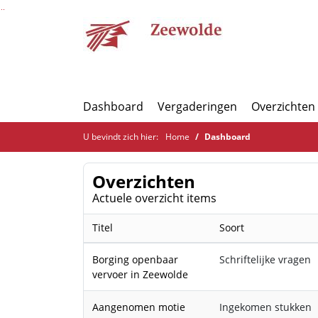
Ga naar de inhoud van deze pagina
Ga naar het zoeken
Ga naar het menu
Dashboard
Vergaderingen
Overzichten
U bevindt zich hier:
Home
Dashboard
Overzichten
Actuele overzicht items
Titel
Soort
Borging openbaar
Schriftelijke vragen
vervoer in Zeewolde
Aangenomen motie
Ingekomen stukken