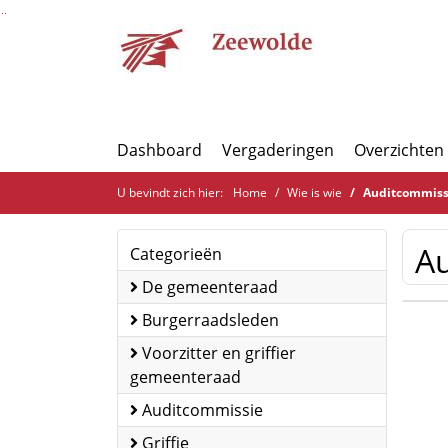
Ga naar de inhoud van deze pagina
Ga naar het zoeken
Ga naar het menu
Dashboard
Vergaderingen
Overzichten
U bevindt zich hier:
Home
Wie is wie
Auditcommiss
A
Categorieën
De gemeenteraad
Burgerraadsleden
Voorzitter en griffier
gemeenteraad
Auditcommissie
Griffie