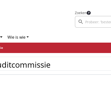
Zoeken
Wie is wie
ie
uditcommissie