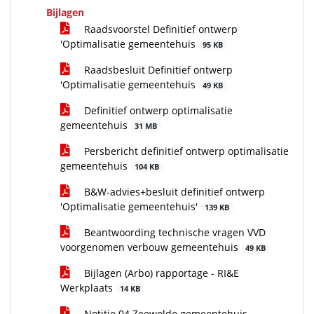
Bijlagen
Raadsvoorstel Definitief ontwerp
'Optimalisatie gemeentehuis
95 KB
Raadsbesluit Definitief ontwerp
'Optimalisatie gemeentehuis
49 KB
Definitief ontwerp optimalisatie
gemeentehuis
31 MB
Persbericht definitief ontwerp optimalisatie
gemeentehuis
104 KB
B&W-advies+besluit definitief ontwerp
'Optimalisatie gemeentehuis'
139 KB
Beantwoording technische vragen VVD
voorgenomen verbouw gemeentehuis
49 KB
Bijlagen (Arbo) rapportage - RI&E
Werkplaats
14 KB
Notitie 04 Zeewolde gemeentehuis