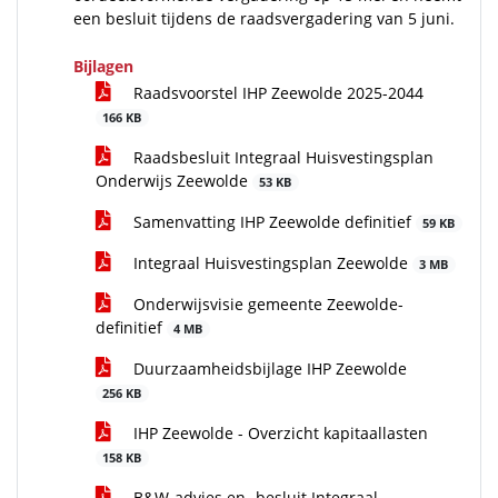
een besluit tijdens de raadsvergadering van 5 juni.
Bijlagen
Raadsvoorstel IHP Zeewolde 2025-2044
166 KB
Raadsbesluit Integraal Huisvestingsplan
Onderwijs Zeewolde
53 KB
Samenvatting IHP Zeewolde definitief
59 KB
Integraal Huisvestingsplan Zeewolde
3 MB
Onderwijsvisie gemeente Zeewolde-
definitief
4 MB
Duurzaamheidsbijlage IHP Zeewolde
256 KB
IHP Zeewolde - Overzicht kapitaallasten
158 KB
B&W-advies en -besluit Integraal