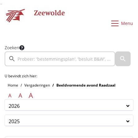
Ga naar de inhoud van deze pagina
Ga naar het zoeken
Ga naar het menu
Menu
Zoeken
U bevindt zich hier:
Home
Vergaderingen
Beeldvormende avond Raadzaal
A
A
A
2026
2025