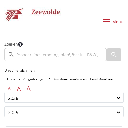
Ga naar de inhoud van deze pagina
Ga naar het zoeken
Ga naar het menu
Menu
Zoeken
U bevindt zich hier:
Home
Vergaderingen
Beeldvormende avond zaal Aardzee
A
A
A
2026
2025