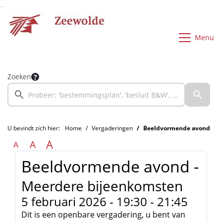
Ga naar de inhoud van deze pagina
Ga naar het zoeken
Ga naar het menu
Menu
Zoeken
U bevindt zich hier:
Home
Vergaderingen
Beeldvormende avond
A
A
A
Beeldvormende avond -
Meerdere bijeenkomsten
5 februari 2026 -
19:30 - 21:45
Dit is een openbare vergadering, u bent van