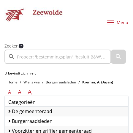
Ga naar de inhoud van deze pagina
Ga naar het zoeken
Ga naar het menu
Menu
Zoeken
U bevindt zich hier:
Home
Wie is wie
Burgerraadsleden
Kremer, A. (Arjan)
A
A
A
Categorieën
De gemeenteraad
Burgerraadsleden
Voorzitter en griffier gemeenteraad