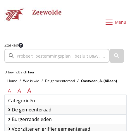
Ga naar de inhoud van deze pagina
Ga naar het zoeken
Ga naar het menu
Menu
Zoeken
U bevindt zich hier:
Home
Wie is wie
De gemeenteraad
Oostveen, A. (Aileen)
A
A
A
Categorieën
De gemeenteraad
Burgerraadsleden
Voorzitter en griffier gemeenteraad