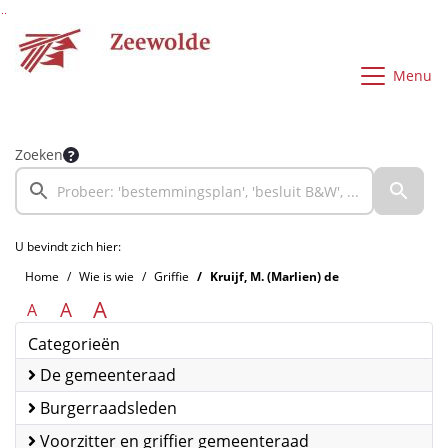
Ga naar de inhoud van deze pagina
Ga naar het zoeken
Ga naar het menu
Menu
Zoeken
U bevindt zich hier:
Home
Wie is wie
Griffie
Kruijf, M. (Marlien) de
A
A
A
Categorieën
De gemeenteraad
Burgerraadsleden
Voorzitter en griffier gemeenteraad