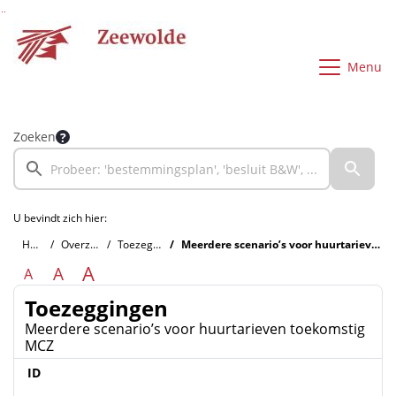
Ga naar de inhoud van deze pagina
Ga naar het zoeken
Ga naar het menu
Menu
Zoeken
U bevindt zich hier:
Home
Overzichten
Toezeggingen
Meerdere scenario’s voor huurtarieven toekomstig MCZ
A
A
A
Toezeggingen
Meerdere scenario’s voor huurtarieven toekomstig
MCZ
ID