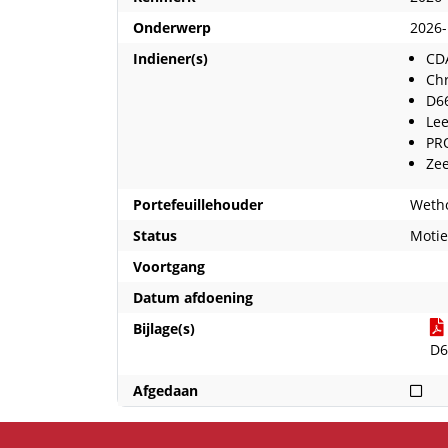
Onderwerp
2026-
Indiener(s)
CD
Chr
D6
Le
PR
Zee
Portefeuillehouder
Wetho
Status
Moti
Voortgang
Datum afdoening
Bijlage(s)
D6
Nie
Afgedaan