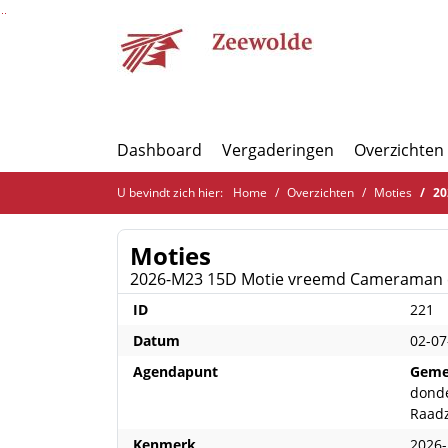
Ga naar de inhoud van deze pagina
Ga naar het zoeken
Ga naar het menu
Dashboard
Vergaderingen
Overzichten
U bevindt zich hier:
Home
Overzichten
Moties
20
Moties
2026-M23 15D Motie vreemd Cameraman e
ID
221
Datum
02-07
Agendapunt
Geme
donde
Raad
Kenmerk
2026