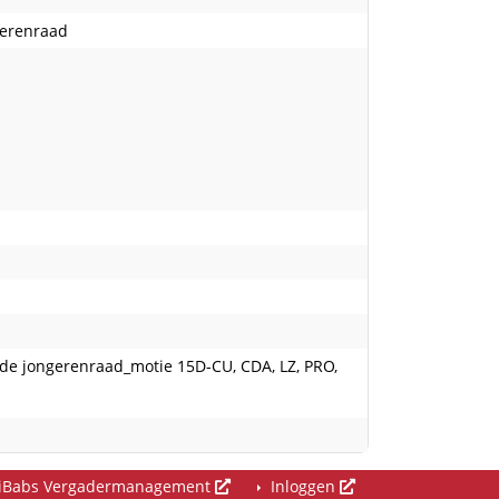
gerenraad
e jongerenraad_motie 15D-CU, CDA, LZ, PRO,
iBabs Vergadermanagement
Inloggen