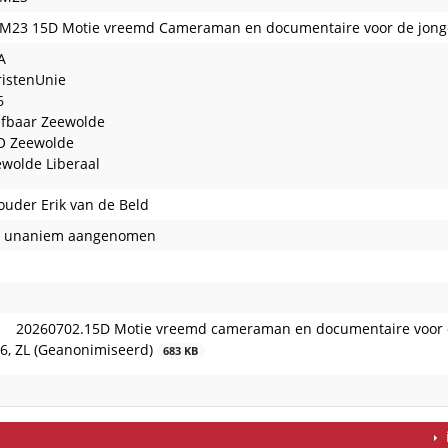
M23 15D Motie vreemd Cameraman en documentaire voor de jon
A
istenUnie
6
efbaar Zeewolde
O Zeewolde
wolde Liberaal
uder Erik van de Beld
e unaniem aangenomen
20260702.15D Motie vreemd cameraman en documentaire voor d
6, ZL (Geanonimiseerd)
683 KB
t afgedaan