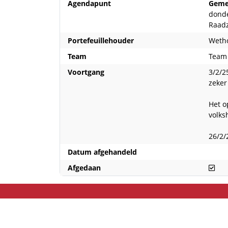
Agendapunt
Geme
donde
Raad
Portefeuillehouder
Weth
Team
Team 
Voortgang
3/2/2
zeker
Het o
volks
26/2/
Datum afgehandeld
Afg
Afgedaan