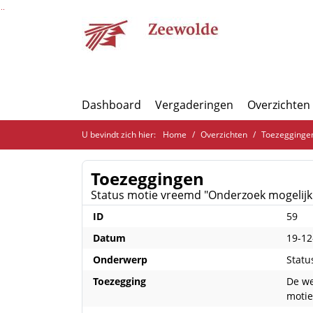
Ga naar de inhoud van deze pagina
Ga naar het zoeken
Ga naar het menu
Dashboard
Vergaderingen
Overzichten
U bevindt zich hier:
Home
Overzichten
Toezegginge
Toezeggingen
Status motie vreemd "Onderzoek mogelijkh
ID
59
Datum
19-12
Onderwerp
Statu
Toezegging
De we
motie