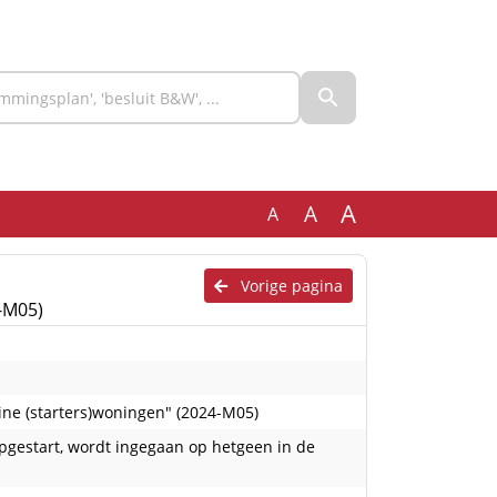
A
A
A
Vorige pagina
-M05)
ine (starters)woningen" (2024-M05)
pgestart, wordt ingegaan op hetgeen in de