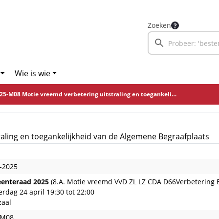
Zoeken
Wie is wie
5-M08 Motie vreemd verbetering uitstraling en toegankelijkheid van de Algemene Begraafplaats
aling en toegankelijkheid van de Algemene Begraafplaats
-2025
enteraad 2025
(8.A. Motie vreemd VVD ZL LZ CDA D66Verbetering B
rdag 24 april 19:30 tot 22:00
zaal
-M08