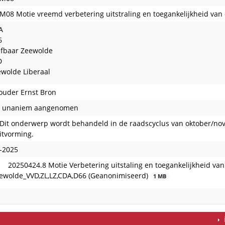
M08 Motie vreemd verbetering uitstraling en toegankelijkheid va
A
6
efbaar Zeewolde
D
wolde Liberaal
uder Ernst Bron
e unaniem aangenomen
 Dit onderwerp wordt behandeld in de raadscyclus van oktober/n
itvorming.
-2025
20250424.8 Motie Verbetering uitstaling en toegankelijkheid va
ewolde_VVD,ZL,LZ,CDA,D66 (Geanonimiseerd)
1 MB
edaan