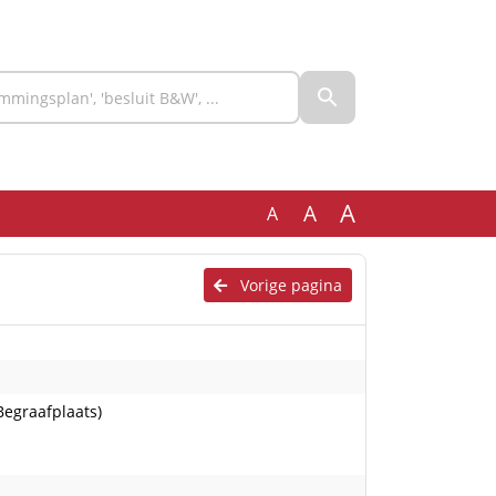
A
A
A
Vorige pagina
egraafplaats)