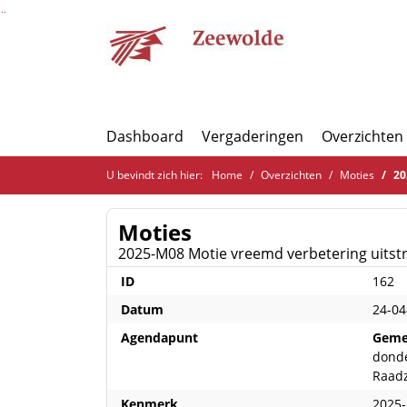
Ga naar de inhoud van deze pagina
Ga naar het zoeken
Ga naar het menu
Dashboard
Vergaderingen
Overzichten
U bevindt zich hier:
Home
Overzichten
Moties
202
Moties
2025-M08 Motie vreemd verbetering uitstr
ID
162
Datum
24-04
Agendapunt
Geme
donde
Raad
Kenmerk
2025