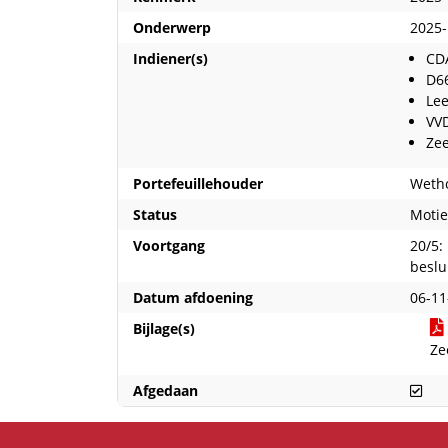
Onderwerp
2025-
Indiener(s)
CD
D6
Le
VV
Zee
Portefeuillehouder
Wetho
Status
Moti
Voortgang
20/5:
beslu
Datum afdoening
06-11
Bijlage(s)
Ze
Afg
Afgedaan