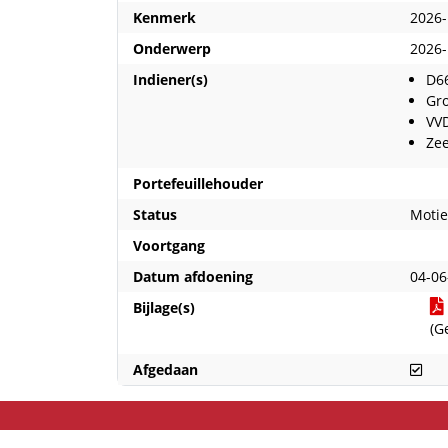
Kenmerk
2026
Onderwerp
2026-
Indiener(s)
D6
Gr
VV
Zee
Portefeuillehouder
Status
Motie
Voortgang
Datum afdoening
04-06
Bijlage(s)
(G
Afg
Afgedaan