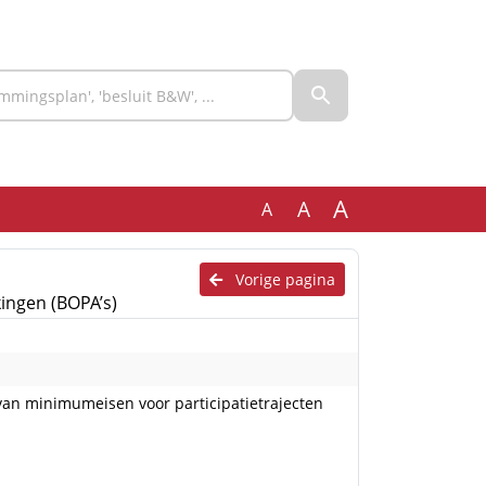
A
A
A
Vorige pagina
ingen (BOPA’s)
van minimumeisen voor participatietrajecten