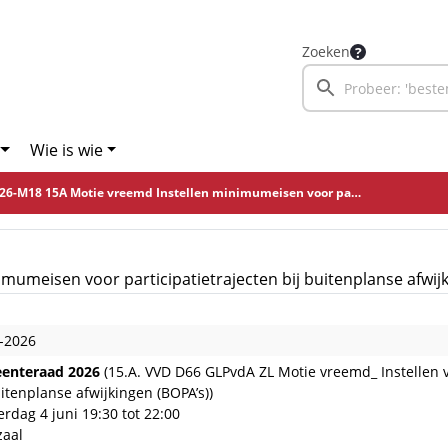
Zoeken
Wie is wie
-M18 15A Motie vreemd Instellen minimumeisen voor participatietrajecten bij buitenplanse afwijkingen (BOPA’s)
umeisen voor participatietrajecten bij buitenplanse afwijk
-2026
enteraad 2026
(15.A. VVD D66 GLPvdA ZL Motie vreemd_ Instellen 
uitenplanse afwijkingen (BOPA’s))
rdag 4 juni 19:30 tot 22:00
zaal