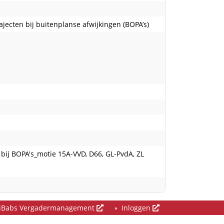
ecten bij buitenplanse afwijkingen (BOPA’s)
bij BOPA's_motie 15A-VVD, D66, GL-PvdA, ZL
iBabs Vergadermanagement
Inloggen