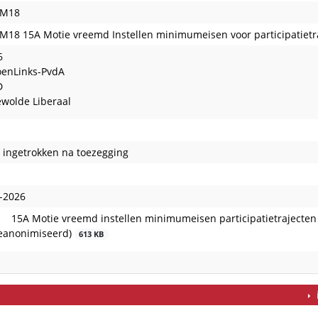
-M18
M18 15A Motie vreemd Instellen minimumeisen voor participatietraj
6
oenLinks-PvdA
D
wolde Liberaal
 ingetrokken na toezegging
-2026
15A Motie vreemd instellen minimumeisen participatietrajecten 
eanonimiseerd)
613 KB
edaan