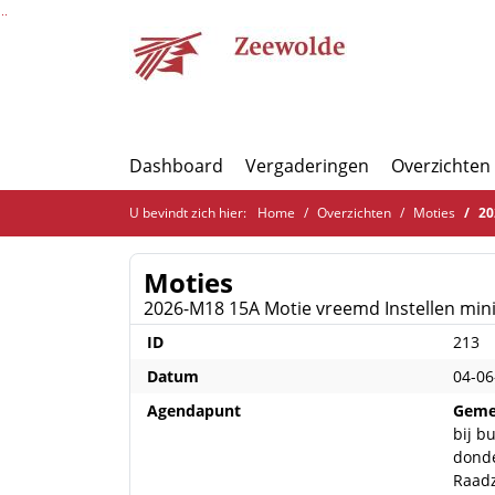
Ga naar de inhoud van deze pagina
Ga naar het zoeken
Ga naar het menu
Dashboard
Vergaderingen
Overzichten
U bevindt zich hier:
Home
Overzichten
Moties
2026
Moties
2026-M18 15A Motie vreemd Instellen minim
ID
213
Datum
04-06
Agendapunt
Geme
bij b
donde
Raad