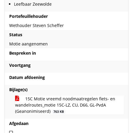
Leefbaar Zeewolde
Portefeuillehouder
Wethouder Steven Scheffer
Status
Motie aangenomen
Bespreken in
Voortgang
Datum afdoening
Bijlage(s)
15C Motie vreemd noodmaatregelen fiets- en
wandelroutes_motie 15C-LZ, CU, D66, GL-PvdA
(Geanonimiseerd)
763 KB
Afgedaan
Niet afgedaan