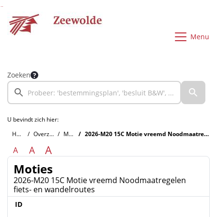
Ga naar de inhoud van deze pagina
Ga naar het zoeken
Ga naar het menu
Menu
Zoeken
U bevindt zich hier:
Home
Overzichten
Moties
2026-M20 15C Motie vreemd Noodmaatregelen fiets- en wandelroutes
A
A
A
Moties
2026-M20 15C Motie vreemd Noodmaatregelen
fiets- en wandelroutes
ID