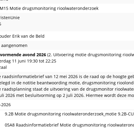
M15 Motie drugsmonitoring rioolwateronderzoek
istenUnie
6
uder Erik van de Beld
e aangenomen
dvormende avond 2026
(2. Uitvoering motie drugsmonitoring riool
rdag 11 juni 19:30 tot 22:25
zaal
e raadsinformatiebrief van 12 mei 2026 is de raad op de hoogte ge
elegd in de notitie beantwoording motie, drugsmonitoring rioolond
 raadsplanning staat de uitvoering van de drugsmonitor rioolwate
juli 2026 met besluitvorming op 2 juli 2026. Hiermee wordt deze m
-2026
9.2B Motie drugsmonitoring rioolwateronderzoek_motie 9.2B-CU
05A8 Raadsinformatiebrief Motie drugsmonitoring rioolwatero