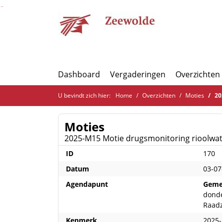
Ga naar de inhoud van deze pagina
Ga naar het zoeken
Ga naar het menu
Dashboard
Vergaderingen
Overzichten
U bevindt zich hier:
Home
Overzichten
Moties
20
Moties
2025-M15 Motie drugsmonitoring rioolwa
ID
170
Datum
03-07
Agendapunt
Geme
donde
Raad
Kenmerk
2025