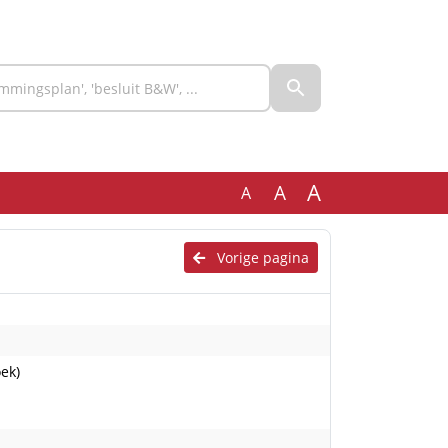
A
A
A
Vorige pagina
ek)