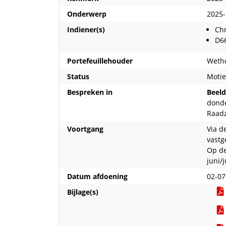
Onderwerp
2025-
Indiener(s)
Chr
D6
Portefeuillehouder
Wetho
Status
Moti
Bespreken in
Beel
donde
Raad
Voortgang
Via d
vastg
Op de
juni/
Datum afdoening
02-07
Bijlage(s)