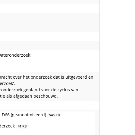
wateronderzoek)
bracht over het onderzoek dat is uitgevoerd en
erzoek'.
ronderzoek gepland voor de cyclus van
otie als afgedaan beschouwd.
, D66 (geanonimiseerd)
545 KB
nderzoek
41 KB