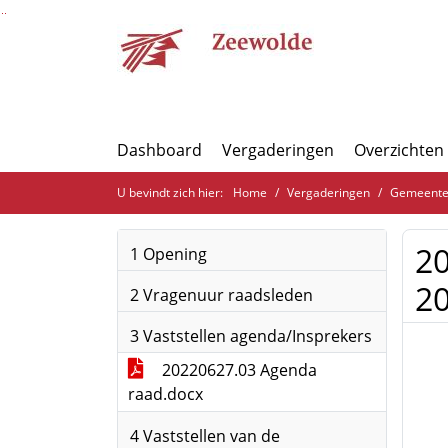
Ga naar de inhoud van deze pagina
Ga naar het zoeken
Ga naar het menu
Dashboard
Vergaderingen
Overzichten
U bevindt zich hier:
Home
Vergaderingen
Gemeenter
20
1 Opening
20
2 Vragenuur raadsleden
3 Vaststellen agenda/Insprekers
20220627.03 Agenda
raad.docx
4 Vaststellen van de