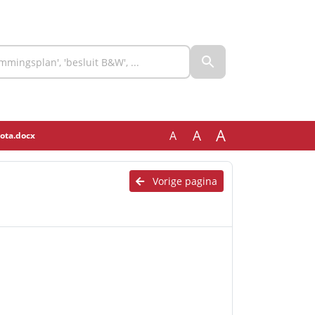
A
A
A
ota.docx
Vorige pagina