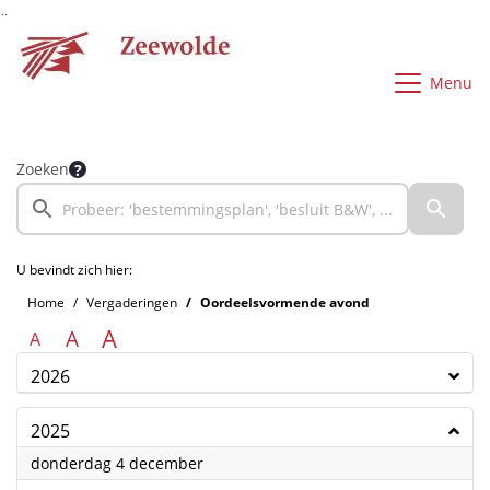
Ga naar de inhoud van deze pagina
Ga naar het zoeken
Ga naar het menu
Menu
Zoeken
U bevindt zich hier:
Home
Vergaderingen
Oordeelsvormende avond
A
A
A
2026
2025
2025
donderdag 4 december