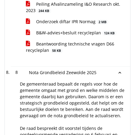
Peiling Afvalinzameling I&O Research okt.
2023
244 KB
Onderzoek diftar IPR Normag
2 MB
B&W-advies+besluit recycleplan
124 KB
Beantwoording technische vragen D66
recycleplan
58 KB
8
Nota Grondbeleid Zeewolde 2025
De gemeenteraad bepaalt de regels voor hoe de
gemeente omgaat met grond en welke middelen de
gemeente daarbij kan gebruiken. Daarom is er een
strategisch grondbeleid opgesteld, dat helpt om de
bestuurlijke doelen te bereiken. Aan de raad wordt
gevraagd om de nota grondbeleid te actualiseren.
De raad bespreekt dit voorstel tijdens de
oordeelsvormende vergadering op 6 februari en