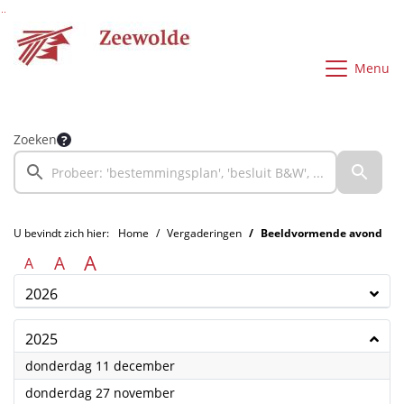
Ga naar de inhoud van deze pagina
Ga naar het zoeken
Ga naar het menu
Menu
Zoeken
U bevindt zich hier:
Home
Vergaderingen
Beeldvormende avond
A
A
A
2026
2025
2025
donderdag 11 december
2025
donderdag 27 november