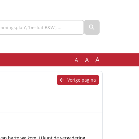
A
A
A
Vorige pagina
 van harte welkom. U kunt de vergadering