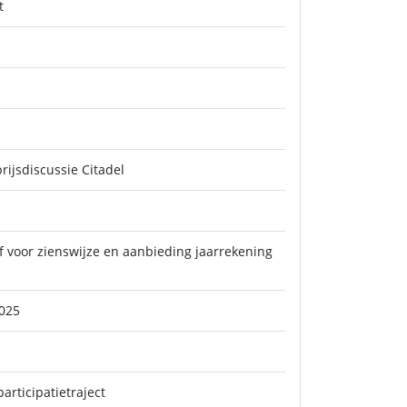
t
rijsdiscussie Citadel
 voor zienswijze en aanbieding jaarrekening
2025
rticipatietraject