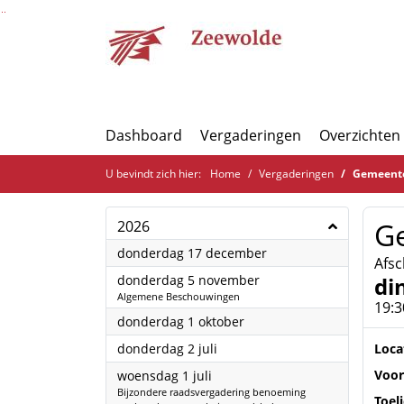
Ga naar de inhoud van deze pagina
Ga naar het zoeken
Ga naar het menu
Dashboard
Vergaderingen
Overzichten
U bevindt zich hier:
Home
Vergaderingen
Gemeent
G
2026
2026
donderdag 17 december
Afsc
2026
donderdag 5 november
di
Algemene Beschouwingen
19:3
2026
donderdag 1 oktober
2026
donderdag 2 juli
Loca
2026
Voor
woensdag 1 juli
Bijzondere raadsvergadering benoeming
Toel