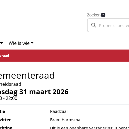
Zoeken
Wie is wie
eraad
emeenteraad
heidsraad
nsdag 31 maart 2026
0 - 22:00
tie
Raadzaal
zitter
Bram Harmsma
ichting
Dit is een openbare vergadering, u bent