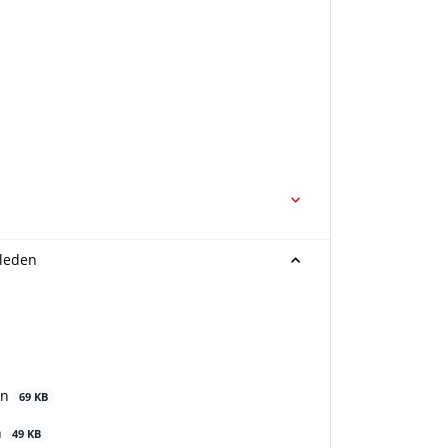
sleden
en
69 KB
n
49 KB