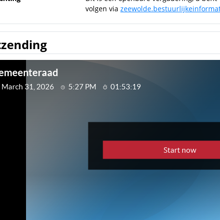
volgen via
zeewolde.bestuurlijkeinformat
tzending