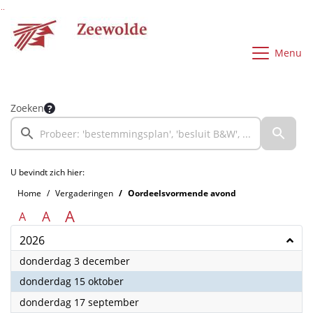
Ga naar de inhoud van deze pagina
Ga naar het zoeken
Ga naar het menu
Menu
Zoeken
U bevindt zich hier:
Home
Vergaderingen
Oordeelsvormende avond
A
A
A
2026
2026
donderdag 3 december
2026
donderdag 15 oktober
2026
donderdag 17 september