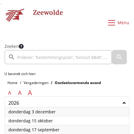
Ga naar de inhoud van deze pagina
Ga naar het zoeken
Ga naar het menu
Menu
Zoeken
U bevindt zich hier:
Home
Vergaderingen
Oordeelsvormende avond
A
A
A
2026
2026
donderdag 3 december
2026
donderdag 15 oktober
2026
donderdag 17 september