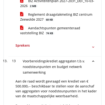
BIZ Activiteitenplan 2027-2031_DEF_10-03-
2026
2 MB
Reglement draagvlakmeting BIZ centrum
Zeewolde 2027
68 KB
Aandachtspunten gemeenteraad
vaststelling BIZ
74 KB
Sprekers
13
Voorbereidingskrediet aggregaten t.b.v.
noodsteunpunten en budget netwerk
samenwerking
Aan de raad wordt gevraagd een krediet van €
500.000,-- beschikbaar te stellen voor de aanschaf
van aggregaten voor noodsteunpunten in het kader
van de maatschappelijke weerbaarheid.