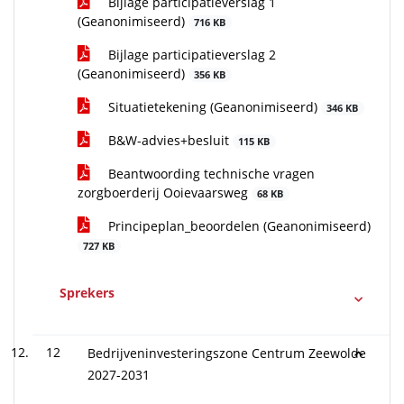
Bijlage participatieverslag 1
(Geanonimiseerd)
716 KB
Bijlage participatieverslag 2
(Geanonimiseerd)
356 KB
Situatietekening (Geanonimiseerd)
346 KB
B&W-advies+besluit
115 KB
Beantwoording technische vragen
zorgboerderij Ooievaarsweg
68 KB
Principeplan_beoordelen (Geanonimiseerd)
727 KB
Sprekers
12
Bedrijveninvesteringszone Centrum Zeewolde
2027-2031