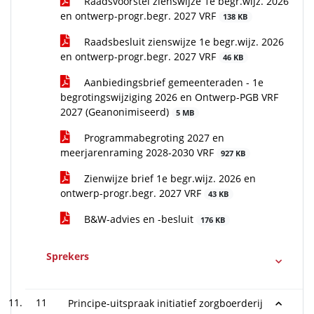
Raadsvoorstel zienswijze 1e begr.wijz. 2026
en ontwerp-progr.begr. 2027 VRF
138 KB
Raadsbesluit zienswijze 1e begr.wijz. 2026
en ontwerp-progr.begr. 2027 VRF
46 KB
Aanbiedingsbrief gemeenteraden - 1e
begrotingswijziging 2026 en Ontwerp-PGB VRF
2027 (Geanonimiseerd)
5 MB
Programmabegroting 2027 en
meerjarenraming 2028-2030 VRF
927 KB
Zienwijze brief 1e begr.wijz. 2026 en
ontwerp-progr.begr. 2027 VRF
43 KB
B&W-advies en -besluit
176 KB
Sprekers
11
Principe-uitspraak initiatief zorgboerderij