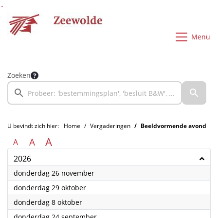
Ga naar de inhoud van deze pagina
Ga naar het zoeken
Ga naar het menu
Menu
Zoeken
U bevindt zich hier:
Home
Vergaderingen
Beeldvormende avond
A
A
A
2026
2026
donderdag 26 november
2026
donderdag 29 oktober
2026
donderdag 8 oktober
2026
donderdag 24 september