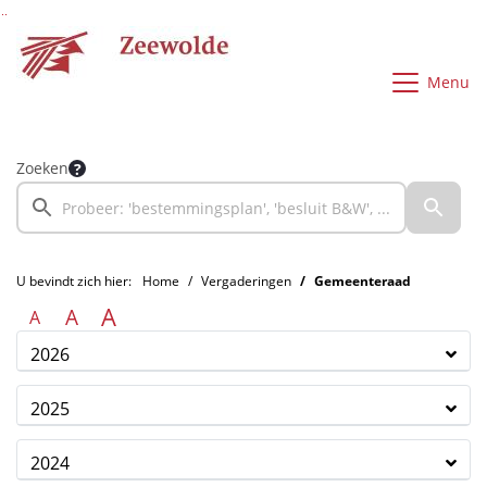
Ga naar de inhoud van deze pagina
Ga naar het zoeken
Ga naar het menu
Menu
Zoeken
U bevindt zich hier:
Home
Vergaderingen
Gemeenteraad
A
A
A
2026
2025
2024