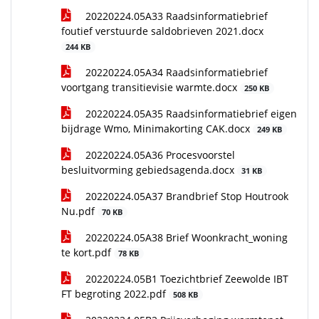
20220224.05A33 Raadsinformatiebrief
foutief verstuurde saldobrieven 2021.docx
244 KB
20220224.05A34 Raadsinformatiebrief
voortgang transitievisie warmte.docx
250 KB
20220224.05A35 Raadsinformatiebrief eigen
bijdrage Wmo, Minimakorting CAK.docx
249 KB
20220224.05A36 Procesvoorstel
besluitvorming gebiedsagenda.docx
31 KB
20220224.05A37 Brandbrief Stop Houtrook
Nu.pdf
70 KB
20220224.05A38 Brief Woonkracht_woning
te kort.pdf
78 KB
20220224.05B1 Toezichtbrief Zeewolde IBT
FT begroting 2022.pdf
508 KB