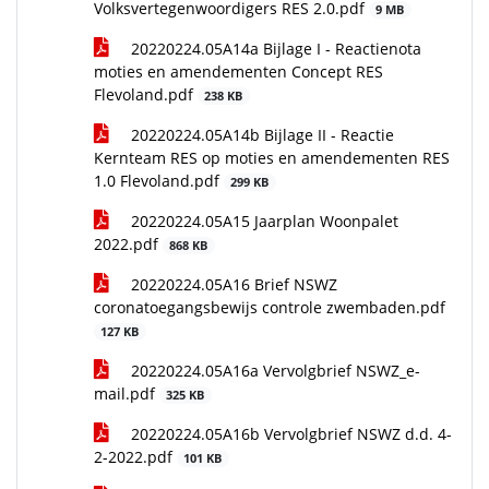
Volksvertegenwoordigers RES 2.0.pdf
9 MB
20220224.05A14a Bijlage I - Reactienota
moties en amendementen Concept RES
Flevoland.pdf
238 KB
20220224.05A14b Bijlage II - Reactie
Kernteam RES op moties en amendementen RES
1.0 Flevoland.pdf
299 KB
20220224.05A15 Jaarplan Woonpalet
2022.pdf
868 KB
20220224.05A16 Brief NSWZ
coronatoegangsbewijs controle zwembaden.pdf
127 KB
20220224.05A16a Vervolgbrief NSWZ_e-
mail.pdf
325 KB
20220224.05A16b Vervolgbrief NSWZ d.d. 4-
2-2022.pdf
101 KB