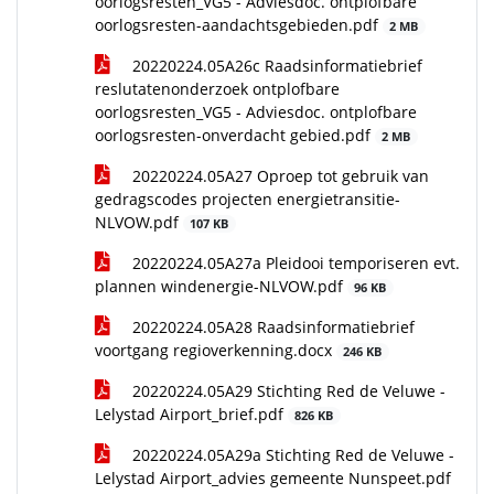
oorlogsresten_VG5 - Adviesdoc. ontplofbare
oorlogsresten-aandachtsgebieden.pdf
2 MB
20220224.05A26c Raadsinformatiebrief
reslutatenonderzoek ontplofbare
oorlogsresten_VG5 - Adviesdoc. ontplofbare
oorlogsresten-onverdacht gebied.pdf
2 MB
20220224.05A27 Oproep tot gebruik van
gedragscodes projecten energietransitie-
NLVOW.pdf
107 KB
20220224.05A27a Pleidooi temporiseren evt.
plannen windenergie-NLVOW.pdf
96 KB
20220224.05A28 Raadsinformatiebrief
voortgang regioverkenning.docx
246 KB
20220224.05A29 Stichting Red de Veluwe -
Lelystad Airport_brief.pdf
826 KB
20220224.05A29a Stichting Red de Veluwe -
Lelystad Airport_advies gemeente Nunspeet.pdf