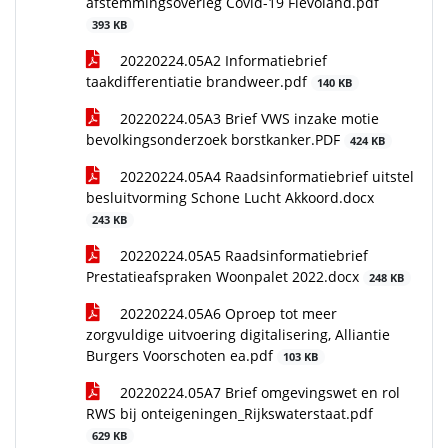
afstemmingsoverleg Covid-19 Flevoland.pdf
393 KB
20220224.05A2 Informatiebrief
taakdifferentiatie brandweer.pdf
140 KB
20220224.05A3 Brief VWS inzake motie
bevolkingsonderzoek borstkanker.PDF
424 KB
20220224.05A4 Raadsinformatiebrief uitstel
besluitvorming Schone Lucht Akkoord.docx
243 KB
20220224.05A5 Raadsinformatiebrief
Prestatieafspraken Woonpalet 2022.docx
248 KB
20220224.05A6 Oproep tot meer
zorgvuldige uitvoering digitalisering, Alliantie
Burgers Voorschoten ea.pdf
103 KB
20220224.05A7 Brief omgevingswet en rol
RWS bij onteigeningen_Rijkswaterstaat.pdf
629 KB