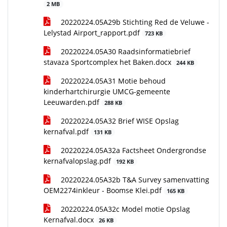
2 MB
20220224.05A29b Stichting Red de Veluwe -
Lelystad Airport_rapport.pdf
723 KB
20220224.05A30 Raadsinformatiebrief
stavaza Sportcomplex het Baken.docx
244 KB
20220224.05A31 Motie behoud
kinderhartchirurgie UMCG-gemeente
Leeuwarden.pdf
288 KB
20220224.05A32 Brief WISE Opslag
kernafval.pdf
131 KB
20220224.05A32a Factsheet Ondergrondse
kernafvalopslag.pdf
192 KB
20220224.05A32b T&A Survey samenvatting
OEM2274inkleur - Boomse Klei.pdf
165 KB
20220224.05A32c Model motie Opslag
Kernafval.docx
26 KB