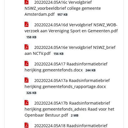
20220224.05A16c Vervolgbrief
NSWZ_voorbeeldbrief college gemeente
Amsterdam.pdf
957 KB
20220224.05A16d Vervolgbrief NSWZ_WOB-
verzoek aan Vereniging Sport en Gemeenten.pdf
158 KB
20220224.05A16e Vervolgbrief NSWZ_brief
aan NCTV.pdf
156 KB
20220224.05A17 Raadsinformatiebrief
herijking gemeentefonds.docx
244 KB
20220224.05A17a Raadsinformatiebrief
herijking gemeentefonds_rapportage.docx
326 KB
20220224.05A17b Raadsinformatiebrief
herijking gemeentefonds_advies Raad voor het
Openbaar Bestuur.pdf
2 MB
20220224.05A18 Raadsinformatiebrief