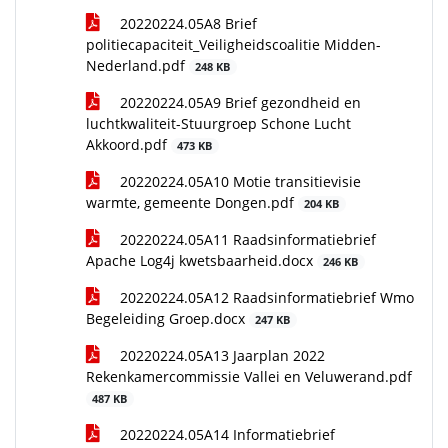
20220224.05A8 Brief
politiecapaciteit_Veiligheidscoalitie Midden-
Nederland.pdf
248 KB
20220224.05A9 Brief gezondheid en
luchtkwaliteit-Stuurgroep Schone Lucht
Akkoord.pdf
473 KB
20220224.05A10 Motie transitievisie
warmte, gemeente Dongen.pdf
204 KB
20220224.05A11 Raadsinformatiebrief
Apache Log4j kwetsbaarheid.docx
246 KB
20220224.05A12 Raadsinformatiebrief Wmo
Begeleiding Groep.docx
247 KB
20220224.05A13 Jaarplan 2022
Rekenkamercommissie Vallei en Veluwerand.pdf
487 KB
20220224.05A14 Informatiebrief