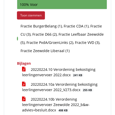
100% Voor
Toon stemmen
Fractie BurgerBelang (1), Fractie CDA (1), Fractie
CU (3), Fractie D66 (2), Fractie Leefbaar Zeewolde
voor
(5), Fractie PvdA/GroenLinks (2), Fractie VVD (3),
Fractie Zeewolde Liberaal (1)
Bijlagen
20220224.10 Verordening bekostiging
leerlingenvervoer 2022.docx
241 KB
20220224.10a Verordening bekostiging
leerlingenvervoer 2022_V273.docx
255 KB
20220224.10b Verordening
leerlingenvervoer Zeewolde 2022_b&w-
advies+besluit.docx
408 KB